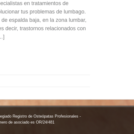
ialistas en tratamientos de
olucionar tus problemas de lumbago.
 de espalda baja, en la zona lumbar,
 decir, trastornos relacionados con
…]
egiado Registro de Osteópatas Profesionales -
mero de asociado es OR/24/481